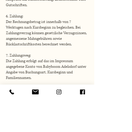
Gutschriften.
6. Zahlung:
Der Rechnungsbetrag ist innerhalb von 7
Werktagen nach Kursbeginn zu begleichen. Bei
Zahlungsverzug können gesetzliche Verzugszinsen,
angemessene Mahngebühren sowie
Rücklastschriftkosten berechnet werden.
7. Zahlungsweg:
Die Zahlung erfolgt auf das im Impressum
angegebene Konto von Babyboom Adelsdorf unter
Angabe von Buchungsart, Kursbeginn und
Familiennamen.
8. Gesundheit und Aufsicht:
Gesundheitliche Einschränkungen oder
Besonderheiten des Kindes sind vor Kursbeginn
mitzuteilen. Die Aufsichtspflicht verbleibt
während der gesamten Kursdauer bei den
Erziehungsberechtigten bzw. der begleitenden
Aufsichtsperson.