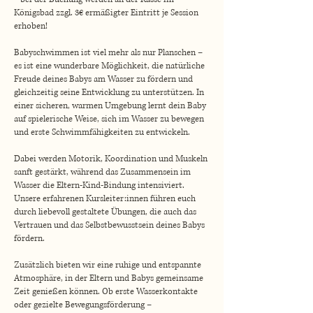
O
Königsbad zzgl. 3€ ermäßigter Eintritt je Session
k
erhoben!
t
.
Babyschwimmen ist viel mehr als nur Planschen –
es ist eine wunderbare Möglichkeit, die natürliche
Freude deines Babys am Wasser zu fördern und
gleichzeitig seine Entwicklung zu unterstützen. In
einer sicheren, warmen Umgebung lernt dein Baby
auf spielerische Weise, sich im Wasser zu bewegen
und erste Schwimmfähigkeiten zu entwickeln.
Dabei werden Motorik, Koordination und Muskeln
sanft gestärkt, während das Zusammensein im
Wasser die Eltern-Kind-Bindung intensiviert.
Unsere erfahrenen Kursleiter:innen führen euch
durch liebevoll gestaltete Übungen, die auch das
Vertrauen und das Selbstbewusstsein deines Babys
fördern.
Zusätzlich bieten wir eine ruhige und entspannte
Atmosphäre, in der Eltern und Babys gemeinsame
Zeit genießen können. Ob erste Wasserkontakte
oder gezielte Bewegungsförderung –