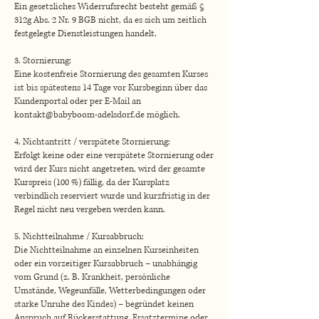
Ein gesetzliches Widerrufsrecht besteht gemäß §
312g Abs. 2 Nr. 9 BGB nicht, da es sich um zeitlich
festgelegte Dienstleistungen handelt.
3. Stornierung:
Eine kostenfreie Stornierung des gesamten Kurses
ist bis spätestens 14 Tage vor Kursbeginn über das
Kundenportal oder per E-Mail an
kontakt@babyboom-adelsdorf.de möglich.
4. Nichtantritt / verspätete Stornierung:
Erfolgt keine oder eine verspätete Stornierung oder
wird der Kurs nicht angetreten, wird der gesamte
Kurspreis (100 %) fällig, da der Kursplatz
verbindlich reserviert wurde und kurzfristig in der
Regel nicht neu vergeben werden kann.
5. Nichtteilnahme / Kursabbruch:
Die Nichtteilnahme an einzelnen Kurseinheiten
oder ein vorzeitiger Kursabbruch – unabhängig
vom Grund (z. B. Krankheit, persönliche
Umstände, Wegeunfälle, Wetterbedingungen oder
starke Unruhe des Kindes) – begründet keinen
Anspruch auf Rückerstattung, Ersatztermine oder