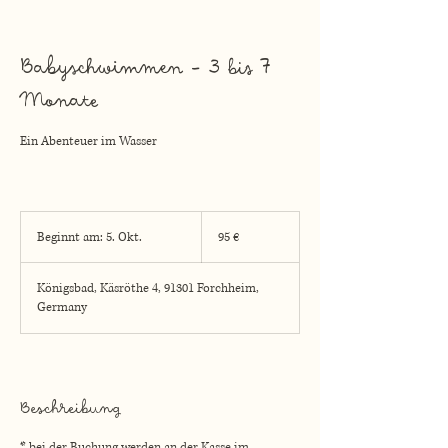
Babyschwimmen - 3 bis 7
Monate
Ein Abenteuer im Wasser
95
Euro
Beginnt am: 5. Okt.
B
95 €
e
g
Königsbad, Käsröthe 4, 91301 Forchheim,
i
Germany
n
n
t
a
m
Beschreibung
:
5
.
* bei der Buchung werden an der Kasse im